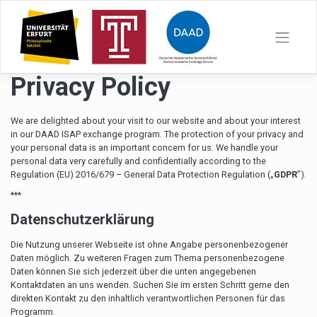
Zum
Inhalt
springen
Privacy Policy
We are delighted about your visit to our website and about your interest
in our DAAD ISAP exchange program. The protection of your privacy and
your personal data is an important concern for us. We handle your
personal data very carefully and confidentially according to the
Regulation (EU) 2016/679 – General Data Protection Regulation („
GDPR
”).
***
Datenschutzerkl
ä
rung
Die Nutzung unserer Webseite ist ohne Angabe personenbezogener
Daten möglich. Zu weiteren Fragen zum Thema personenbezogene
Daten können Sie sich jederzeit über die unten angegebenen
Kontaktdaten an uns wenden. Suchen Sie im ersten Schritt gerne den
direkten Kontakt zu den inhaltlich verantwortlichen Personen für das
Programm.