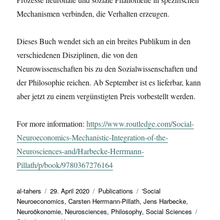
Mechanismen verbinden, die Verhalten erzeugen.
Dieses Buch wendet sich an ein breites Publikum in den
verschiedenen Disziplinen, die von den
Neurowissenschaften bis zu den Sozialwissenschaften und
der Philosophie reichen. Ab September ist es lieferbar, kann
aber jetzt zu einem vergünstigten Preis vorbestellt werden.
For more information:
https://www.routledge.com/Social-
Neuroeconomics-Mechanistic-Integration-of-the-
Neurosciences-and/Harbecke-Herrmann-
Pillath/p/book/9780367276164
Autor
Veröffentlicht
Kategorien
Schlagwörter
al-tahers
29. April 2020
Publications
'Social
am
Neuroeconomics
,
Carsten Herrmann-Pillath
,
Jens Harbecke
,
Neuroökonomie
,
Neurosciences
,
Philosophy
,
Social Sciences