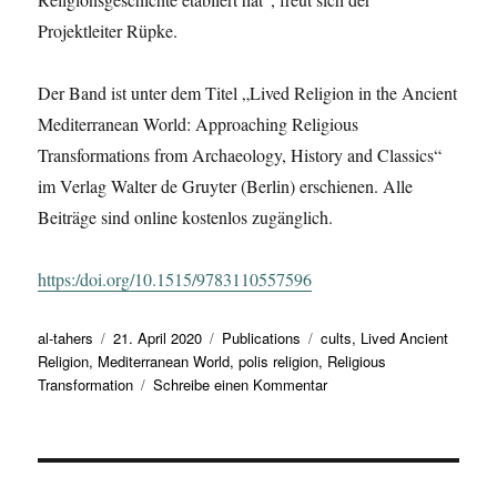
Projektleiter Rüpke.
Der Band ist unter dem Titel „Lived Religion in the Ancient
Mediterranean World: Approaching Religious
Transformations from Archaeology, History and Classics“
im Verlag Walter de Gruyter (Berlin) erschienen. Alle
Beiträge sind online kostenlos zugänglich.
https:/doi.org/10.1515/9783110557596
Autor
Veröffentlicht
Kategorien
Schlagwörter
al-tahers
21. April 2020
Publications
cults
,
Lived Ancient
am
Religion
,
Mediterranean World
,
polis religion
,
Religious
zu
Transformation
Schreibe einen Kommentar
Presenting
a
new
publication