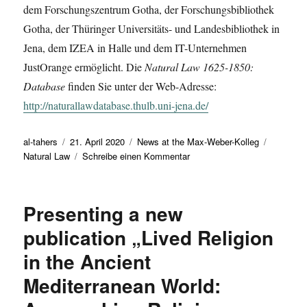
dem Forschungszentrum Gotha, der Forschungsbibliothek
Gotha, der Thüringer Universitäts- und Landesbibliothek in
Jena, dem IZEA in Halle und dem IT-Unternehmen
JustOrange ermöglicht. Die
Natural Law 1625-1850:
Database
finden Sie unter der Web-Adresse:
http://naturallawdatabase.thulb.uni-jena.de/
Autor
Veröffentlicht
Kategorien
Schlagwö
al-tahers
21. April 2020
News at the Max-Weber-Kolleg
am
zu
Natural Law
Schreibe einen Kommentar
Going
online:
The
Presenting a new
Natural
Law
publication „Lived Religion
1625-
in the Ancient
1850:
Database
Mediterranean World: