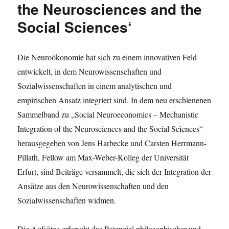
the Neurosciences and the
Spatial
Art
Social Sciences‘
History.
Reassessing
contructivism
Die Neuroökonomie hat sich zu einem innovativen Feld
through
the
entwickelt, in dem Neurowissenschaften und
publication
Sozialwissenschaften in einem analytischen und
Circle
empirischen Ansatz integriert sind. In dem neu erschienenen
(1937)‘
Sammelband zu „Social Neuroeconomics – Mechanistic
Integration of the Neurosciences and the Social Sciences“
herausgegeben von Jens Harbecke und Carsten Herrmann-
Pillath, Fellow am Max-Weber-Kolleg der Universität
Erfurt, sind Beiträge versammelt, die sich der Integration der
Ansätze aus den Neurowissenschaften und den
Sozialwissenschaften widmen.
Die Aufsätze erforscht das Potenzial philosophischer und