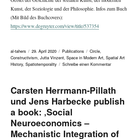
Kunst, der Soziologie und der Philosophie. Infos zum Buch
(Mit Bild des Buchcovers):
https://www.degruyter.com/view/title/537354
Autor
Veröffentlicht
Kategorien
Schlagwörter
al-tahers
29. April 2020
Publications
Circle
,
am
Constructivism
,
Jutta Vinzent
,
Space in Modern Art
,
Spatial Art
zu
History
,
Spatiotemporality
Schreibe einen Kommentar
Jutta
Vinzents
new
Carsten Herrmann-Pillath
book:
‚From
und Jens Harbecke publish
Space
a book: ‚Social
in
Modern
Neuroeconomics –
Art
to
Mechanistic Integration of
a