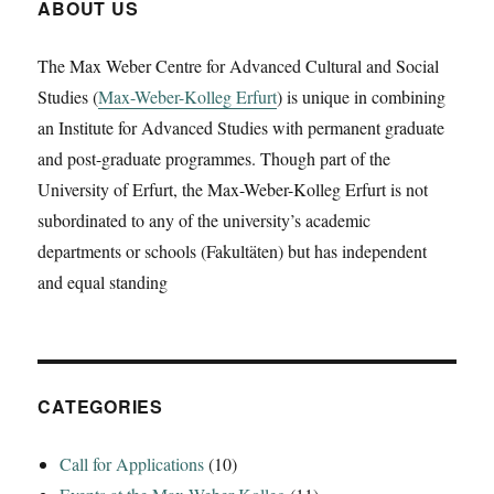
„Lived
ABOUT US
Religion
in
The Max Weber Centre for Advanced Cultural and Social
the
Studies (
Max-Weber-Kolleg Erfurt
) is unique in combining
Ancient
Mediterranean
an Institute for Advanced Studies with permanent graduate
World:
and post-graduate programmes. Though part of the
Approaching
University of Erfurt, the Max-Weber-Kolleg Erfurt is not
Religious
Transformations
subordinated to any of the university’s academic
from
departments or schools (Fakultäten) but has independent
Archaeology,
and equal standing
History
and
Classics“
CATEGORIES
Call for Applications
(10)