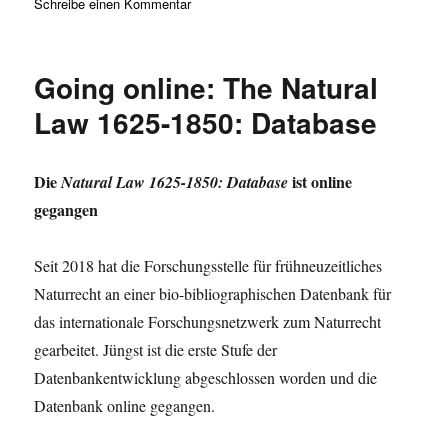
zu
Schreibe einen Kommentar
Carsten
Herrmann-
Pillath
Going online: The Natural
und
Jens
Law 1625-1850: Database
Harbecke
publish
a
Die
ist online
Natural Law 1625-1850: Database
book:
gegangen
‚Social
Neuroeconomics
–
Seit 2018 hat die Forschungsstelle für frühneuzeitliches
Mechanistic
Naturrecht an einer bio-bibliographischen Datenbank für
Integration
of
das internationale Forschungsnetzwerk zum Naturrecht
the
gearbeitet. Jüngst ist die erste Stufe der
Neurosciences
Datenbankentwicklung abgeschlossen worden und die
and
the
Datenbank online gegangen.
Social
Sciences‘