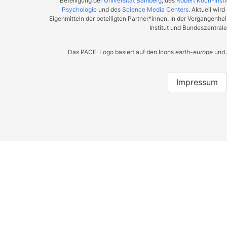
Beteiligung der
Universität Bamberg
, des
Robert Koch-Insti
Psychologie
und des
Science Media Centers
. Aktuell wir
Eigenmitteln der beteiligten Partner*innen. In der Vergangenh
Institut und Bundeszentrale
Das PACE-Logo basiert auf den Icons
earth-europe
und
Impressum