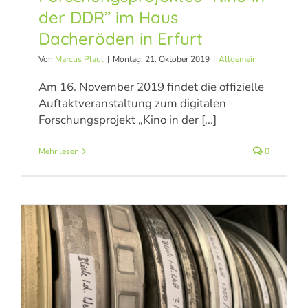
Forschungsprojektes
der DDR” im Haus
Dacheröden in Erfurt
“Kino in der DDR” im
Von
Marcus Plaul
|
Montag, 21. Oktober 2019
|
Allgemein
Haus Dacheröden in
Am 16. November 2019 findet die offizielle
Erfurt
Auftaktveranstaltung zum digitalen
Forschungsprojekt „Kino in der [...]
Allgemein
Mehr lesen
0