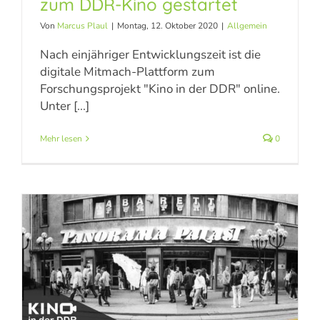
zum DDR-Kino gestartet
Digitale
Von
Marcus Plaul
|
Montag, 12. Oktober 2020
|
Allgemein
Forschungsplattform
Nach einjähriger Entwicklungszeit ist die
digitale Mitmach-Plattform zum
zum DDR-Kino gestartet
Forschungsprojekt "Kino in der DDR" online.
Unter [...]
Allgemein
Mehr lesen
0