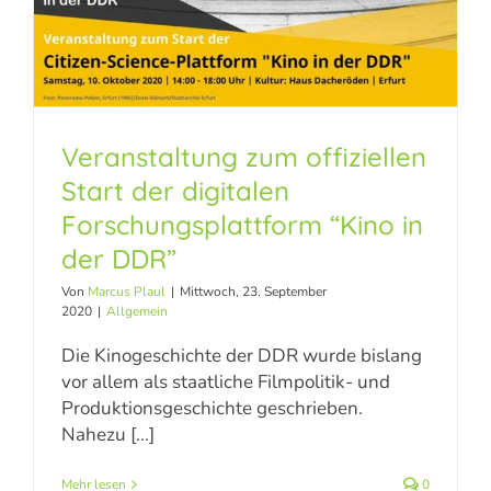
Veranstaltung zum offiziellen
Veranstaltung zum
Start der digitalen
offiziellen Start der
Forschungsplattform “Kino in
der DDR”
digitalen
Von
Marcus Plaul
|
Mittwoch, 23. September
Forschungsplattform
2020
|
Allgemein
“Kino in der DDR”
Die Kinogeschichte der DDR wurde bislang
vor allem als staatliche Filmpolitik- und
Allgemein
Produktionsgeschichte geschrieben.
Nahezu [...]
Mehr lesen
0