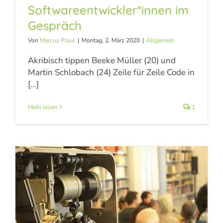
erfahrbar machen” – Die
Softwareentwickler*innen im
Gespräch
Softwareentwickler*innen
Von
Marcus Plaul
|
Montag, 2. März 2020
|
Allgemein
im Gespräch
Akribisch tippen Beeke Müller (20) und
Allgemein
Martin Schlobach (24) Zeile für Zeile Code in
[...]
Mehr lesen
1