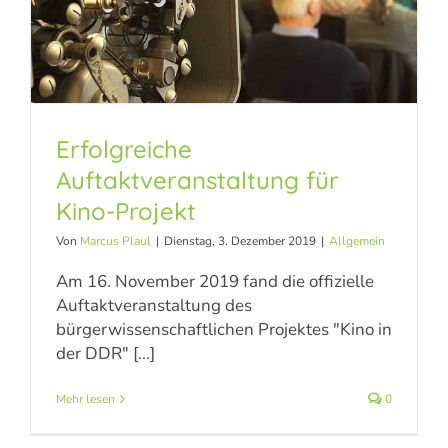
Erfolgreiche
Auftaktveranstaltung für
Erfolgreiche
Kino-Projekt
Auftaktveranstaltung für
Von
Marcus Plaul
|
Dienstag, 3. Dezember 2019
|
Allgemein
Kino-Projekt
Am 16. November 2019 fand die offizielle
Auftaktveranstaltung des
Allgemein
bürgerwissenschaftlichen Projektes "Kino in
der DDR" [...]
Mehr lesen
0